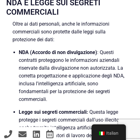
NDA E LEGGE SUI SEGRETI
COMMERCIALI
Oltre ai dati personali, anche le informazioni
commerciali sono protette dalle leggi sulla
protezione dei dati:
NDA (Accordo di non divulgazione)
: Questi
contratti proteggono le informazioni aziendali
riservate dalla divulgazione non autorizzata. La
corretta progettazione e applicazione degli NDA,
inclusa l'intelligenza artificiale, sono
fondamentali per la protezione dei segreti
commerciali.
Legge sui segreti commerciali
:
Questa legge
protegge i segreti commerciali dall'uso illecito,
anche tramite intelligenza artificiale o
Italian
divulgazione. I datori di lavoro devono garantire