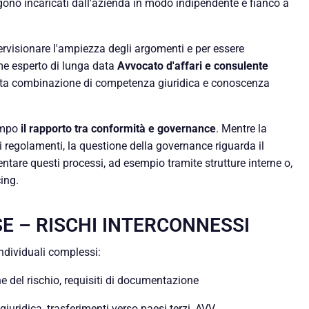
gono incaricati dall'azienda in modo indipendente e fianco a
ervisionare l'ampiezza degli argomenti e per essere
ome esperto di lunga data
Avvocato d'affari e consulente
sta combinazione di competenza giuridica e conoscenza
tempo
il rapporto tra conformità e governance
. Mentre la
i regolamenti, la questione della governance riguarda il
tare questi processi, ad esempio tramite strutture interne o,
ing.
E – RISCHI INTERCONNESSI
ndividuali complessi:
e del rischio, requisiti di documentazione
giuridica, trasferimenti verso paesi terzi, AVV