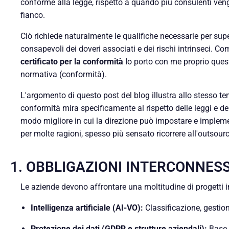
conforme alla legge, rispetto a quando più consulenti ven
fianco.
Ciò richiede naturalmente le qualifiche necessarie per sup
consapevoli dei doveri associati e dei rischi intrinseci. C
certificato per la conformità
Io porto con me proprio que
normativa (conformità).
L'argomento di questo post del blog illustra allo stesso 
conformità mira specificamente al rispetto delle leggi e de
modo migliore in cui la direzione può impostare e implemen
per molte ragioni, spesso più sensato ricorrere all'outsourc
1. OBBLIGAZIONI INTERCONNESS
Le aziende devono affrontare una moltitudine di progetti i
Intelligenza artificiale (AI-VO)
:
Classificazione, gestion
Protezione dei dati (GDPR e strutture aziendali)
:
Base 