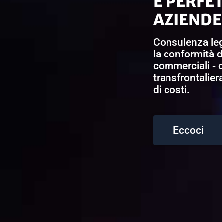
È PERFET
AZIENDE
Consulenza leg
la conformità de
commerciali - o
transfrontaliera
di costi.
Eccoci