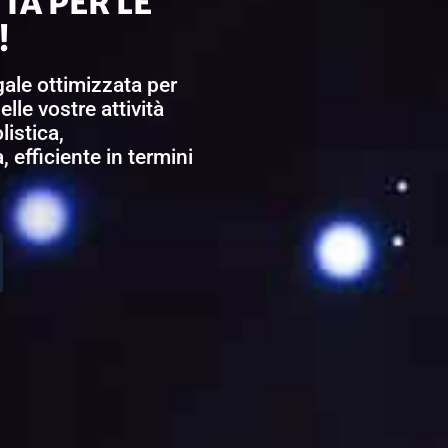
TA PER LE
!
ale ottimizzata per
lle vostre attività
listica,
, efficiente in termini