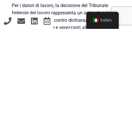
Per i datori di lavoro, la decisione del Tribunale
federale del lavoro rappresenta un ostacolo minore
nell'adottare misure contro dichiarazioni gravi, in
Italian
particolare offensive e sprezzanti all'interno della
forza lavoro. Questa precisazione è importante
perché la Corte federale del lavoro (BAG) ha
affermato nella sentenza del 10 dicembre 2009 (2
AZR 534/08) che i dipendenti possono in genere
confidare nel fatto che dichiarazioni diffamatorie
su superiori e colleghi non saranno rese pubbliche.
L'attuale decisione sottolinea l'importanza del
contenuto delle dichiarazioni. Nel caso di
dichiarazioni particolarmente gravi, un dipendente
non può semplicemente fare affidamento sulla
riservatezza. In un'epoca in cui i confini tra vita
professionale e privata diventano sempre più
sfumati, è fondamentale essere consapevoli delle