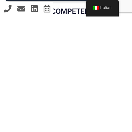
Italian
PERSONALE, COMPETENTE E
ACCESSIBILE: CONSULENZA
LEGALE PER AQUISGRANA
Offro i miei servizi specificamente
per Aquisgrana
Perché comprendo le esigenze del mercato locale
e le sfide specifiche della collaborazione con
agenzie, brand o piattaforme. Che tu voglia
espandere la tua portata, avviare nuove
collaborazioni o difenderti da una lettera di diffida
ingiustificata, sono il tuo referente.
Il panorama dei social media è dinamico, ma con
una chiara base giuridica è possibile evitare molti
problemi. Posso aiutarti a costruire la tua attività
digitale in modo legale e di successo.