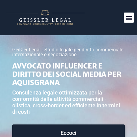
Geißler Legal - Studio legale per diritto commerciale
internazionale e negoziazione
AVVOCATO INFLUENCER E
DIRITTO DEI SOCIAL MEDIA PER
AQUISGRANA
Consulenza legale ottimizzata per la
conformità delle attività commerciali -
olistica, cross-border ed efficiente in termini
di costi
Eccoci