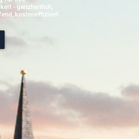
eit - ganzheitlich,
fend, kosteneffizient