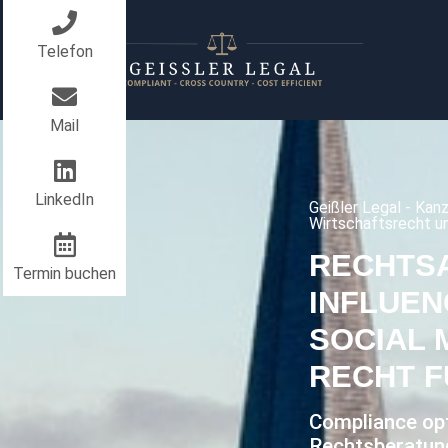
Telefon
Mail
LinkedIn
Geißler Legal - Kanz
Wirtschaftsrecht u
RECHTS
Termin buchen
INFLUEN
SOCIAL 
RECHT F
Compliance op
Rechtsberatung