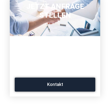
JETZT ANFRAGE
STELLEN
WIR BERATEN SIE GERNE
UMFASSEND UND
PERSÖNLICH BEI IHREM
ANLIEGEN.
Kontakt