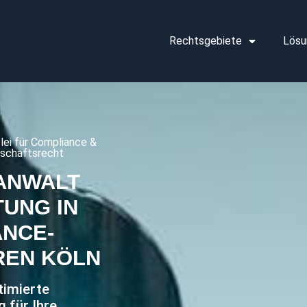
Rechtsgebiete
Lösu
zlei für Compliance &
tschaftsrecht
ANWALT
UNG IN
NCE-
REN KÖLN
timierte
 für Ihre