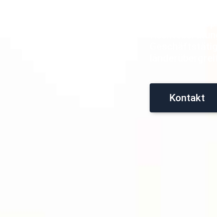
KÖLN
Compliance op
Rechtsberatung
Geschäftstätigk
länderübergreif
Kontakt