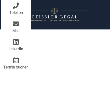
Telefon
Mail
LinkedIn
Geißler Legal - Kan
internationales Wir
RECHTS
Termin buchen
INHOUS
SCHULU
LEARNIN
VERHAN