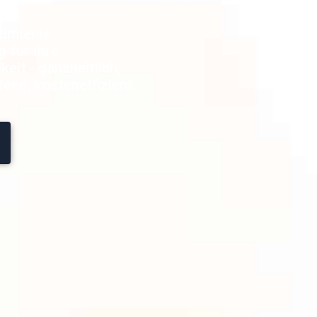
timierte
 für Ihre
eit - ganzheitlich,
end, kosteneffizient.