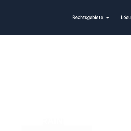
Rechtsgebiete
Lösu
zlei für Compliance &
tschaftsrecht
ANWALT
E
NGEN,
GS,
DLUNGSTRAININGS