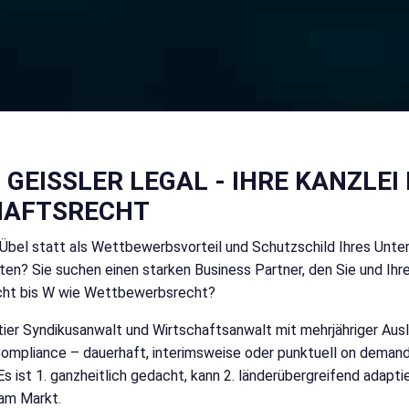
GEISSLER LEGAL - IHRE KANZLEI 
AFTSRECHT
 Übel statt als Wettbewerbsvorteil und Schutzschild Ihres Unte
lten? Sie suchen einen starken Business Partner, den Sie und Ih
recht bis W wie Wettbewerbsrecht?
-tier Syndikusanwalt und Wirtschaftsanwalt mit mehrjähriger Ausl
 Compliance – dauerhaft, interimsweise oder punktuell on deman
s ist 1. ganzheitlich gedacht, kann 2. länderübergreifend adapti
 am Markt.