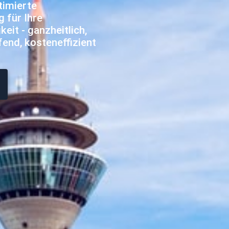
timierte
 für Ihre
eit - ganzheitlich,
fend, kosteneffizient