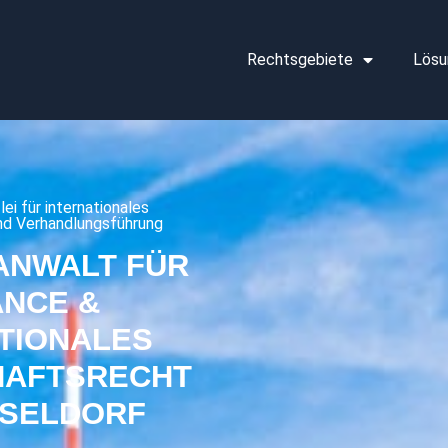
Rechtsgebiete
Lösu
lei für internationales
nd Verhandlungsführung
ANWALT FÜR
ANCE &
TIONALES
HAFTSRECHT
SSELDORF